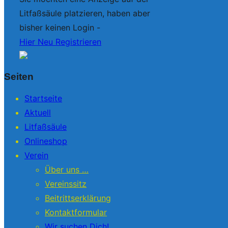
Litfaßsäule platzieren, haben aber
bisher keinen Login -
Hier Neu Registrieren
Seiten
Startseite
Aktuell
Litfaßsäule
Onlineshop
Verein
Über uns …
Vereinssitz
Beitrittserklärung
Kontaktformular
Wir suchen Dich!