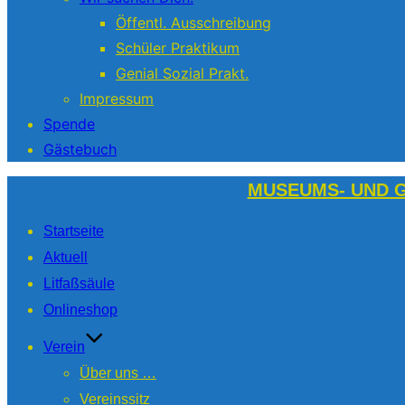
Öffentl. Ausschreibung
Schüler Praktikum
Genial Sozial Prakt.
Impressum
Spende
Gästebuch
Zum
MUSEUMS- UND G
Inhalt
Startseite
springen
Aktuell
Litfaßsäule
Onlineshop
Verein
Über uns …
Vereinssitz