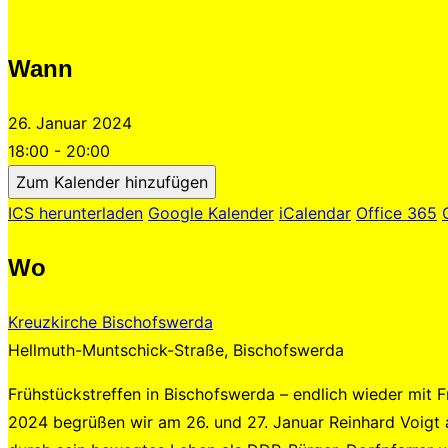
umschalten
Wann
26. Januar 2024
18:00 - 20:00
Zum Kalender hinzufügen
ICS herunterladen
Google Kalender
iCalendar
Office 365
Wo
Kreuzkirche Bischofswerda
Hellmuth-Muntschick-Straße, Bischofswerda
Frühstückstreffen in Bischofswerda – endlich wieder mit F
2024 begrüßen wir am 26. und 27. Januar Reinhard Voigt aus