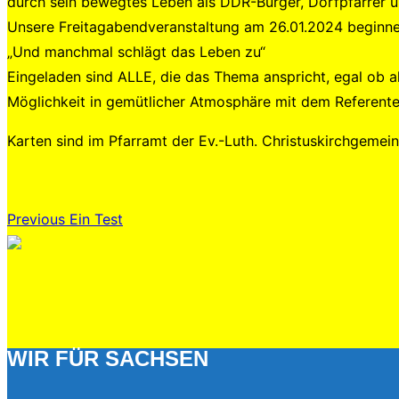
durch sein bewegtes Leben als DDR-Bürger, Dorfpfarrer 
Unsere Freitagabendveranstaltung am 26.01.2024 beginne
„Und manchmal schlägt das Leben zu“
Eingeladen sind ALLE, die das Thema anspricht, egal ob al
Möglichkeit in gemütlicher Atmosphäre mit dem Referent
Karten sind im Pfarramt der Ev.-Luth. Christuskirchgemei
Beitragsnavigation
Previous
Previous
Ein Test
WIR FÜR SACHSEN