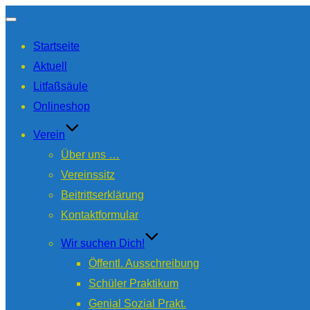
Navigation
Startseite
umschalten
Aktuell
Litfaßsäule
Onlineshop
Verein
Über uns …
Vereinssitz
Beitrittserklärung
Kontaktformular
Wir suchen Dich!
Öffentl. Ausschreibung
Schüler Praktikum
Genial Sozial Prakt.