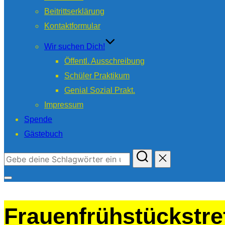
Beitrittserklärung
Kontaktformular
Wir suchen Dich!
Öffentl. Ausschreibung
Schüler Praktikum
Genial Sozial Prakt.
Impressum
Spende
Gästebuch
Suchen
nach:
Seitenleiste
&
Frauenfrühstückstre
Navigation