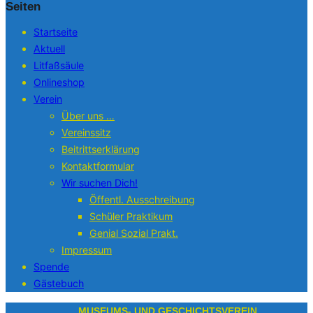
Seiten
Startseite
Aktuell
Litfaßsäule
Onlineshop
Verein
Über uns …
Vereinssitz
Beitrittserklärung
Kontaktformular
Wir suchen Dich!
Öffentl. Ausschreibung
Schüler Praktikum
Genial Sozial Prakt.
Impressum
Spende
Gästebuch
Zum
MUSEUMS- UND GESCHICHTSVEREIN