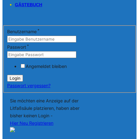
GÄSTEBUCH
*
Benutzername
*
Passwort
Angemeldet bleiben
Passwort vergessen?
Sie möchten eine Anzeige auf der
Litfaßsäule platzieren, haben aber
bisher keinen Login -
Hier Neu Registrieren