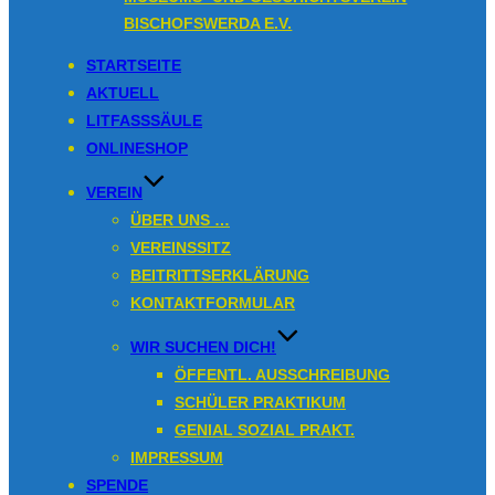
Inhalt
BISCHOFSWERDA E.V.
springen
STARTSEITE
AKTUELL
LITFASSSÄULE
ONLINESHOP
VEREIN
ÜBER UNS …
VEREINSSITZ
BEITRITTSERKLÄRUNG
KONTAKTFORMULAR
WIR SUCHEN DICH!
ÖFFENTL. AUSSCHREIBUNG
SCHÜLER PRAKTIKUM
GENIAL SOZIAL PRAKT.
IMPRESSUM
SPENDE