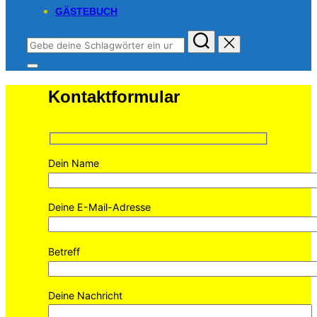
GÄSTEBUCH
Suchen
nach:
Seitenleiste
&
Kontaktformular
Navigation
umschalten
Dein Name
Deine E-Mail-Adresse
Betreff
Deine Nachricht