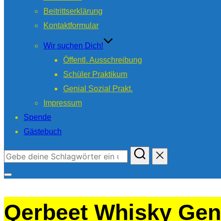
Beitrittserklärung
Kontaktformular
Wir suchen Dich!
Öffentl. Ausschreibung
Schüler Praktikum
Genial Sozial Prakt.
Impressum
Spende
Gästebuch
Suchen
nach:
Seitenleiste
&
Qerbeet Whisky Ge
Navigation