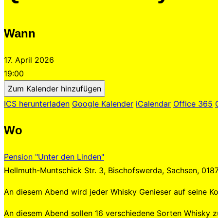
umschalten
Wann
17. April 2026
19:00
Zum Kalender hinzufügen
ICS herunterladen
Google Kalender
iCalendar
Office 365
Wo
Pension "Unter den Linden"
Hellmuth-Muntschick Str. 3, Bischofswerda, Sachsen, 018
An diesem Abend wird jeder Whisky Genieser auf seine 
An diesem Abend sollen 16 verschiedene Sorten Whisky z