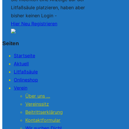
Litfaßsäule platzieren, haben aber
bisher keinen Login -
Hier Neu Registrieren
Seiten
Startseite
Aktuell
Litfaßsäule
Onlineshop
Verein
Über uns …
Vereinssitz
Beitrittserklärung
Kontaktformular
Wir suchen Dich!