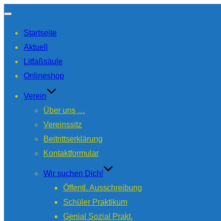
Navigation
Startseite
umschalten
Aktuell
Litfaßsäule
Onlineshop
Verein
Über uns …
Vereinssitz
Beitrittserklärung
Kontaktformular
Wir suchen Dich!
Öffentl. Ausschreibung
Schüler Praktikum
Genial Sozial Prakt.