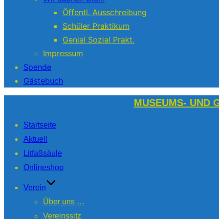
Öffentl. Ausschreibung
Schüler Praktikum
Genial Sozial Prakt.
Impressum
Spende
Gästebuch
Zum
MUSEUMS- UND G
Inhalt
Startseite
springen
Aktuell
Litfaßsäule
Onlineshop
Verein
Über uns …
Vereinssitz