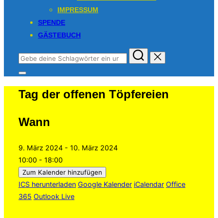
IMPRESSUM
SPENDE
GÄSTEBUCH
Suchen
nach:
Seitenleiste
&
Tag der offenen Töpfereien
Navigation
umschalten
Wann
9. März 2024 - 10. März 2024
10:00 - 18:00
Zum Kalender hinzufügen
ICS herunterladen
Google Kalender
iCalendar
Office
365
Outlook Live