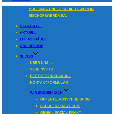
Zum
MUSEUMS- UND GESCHICHTSVEREIN
Inhalt
BISCHOFSWERDA E.V.
springen
STARTSEITE
AKTUELL
LITFASSSÄULE
ONLINESHOP
VEREIN
ÜBER UNS …
VEREINSSITZ
BEITRITTSERKLÄRUNG
KONTAKTFORMULAR
WIR SUCHEN DICH!
ÖFFENTL. AUSSCHREIBUNG
SCHÜLER PRAKTIKUM
GENIAL SOZIAL PRAKT.