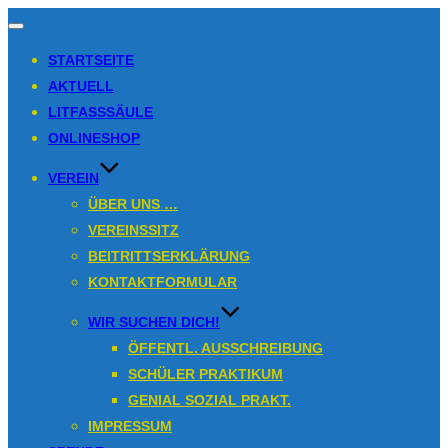
Navigation
umschalten
STARTSEITE
AKTUELL
LITFASSSÄULE
ONLINESHOP
VEREIN
ÜBER UNS …
VEREINSSITZ
BEITRITTSERKLÄRUNG
KONTAKTFORMULAR
WIR SUCHEN DICH!
ÖFFENTL. AUSSCHREIBUNG
SCHÜLER PRAKTIKUM
GENIAL SOZIAL PRAKT.
IMPRESSUM