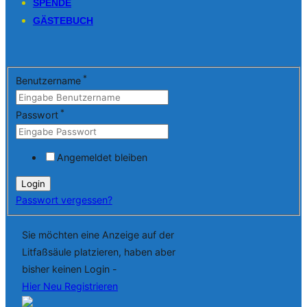
SPENDE
GÄSTEBUCH
*
Benutzername
*
Passwort
Angemeldet bleiben
Passwort vergessen?
Sie möchten eine Anzeige auf der
Litfaßsäule platzieren, haben aber
bisher keinen Login -
Hier Neu Registrieren