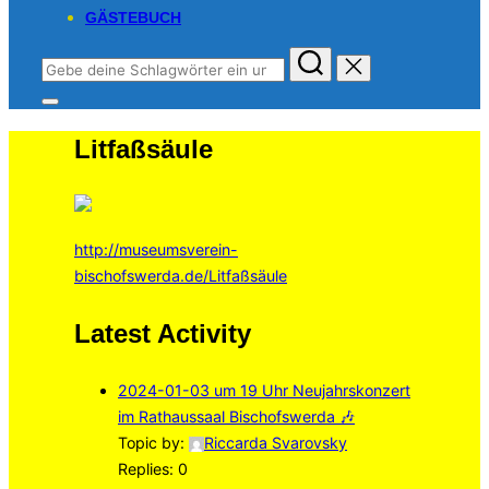
GÄSTEBUCH
Suchen
nach:
Seitenleiste
&
Litfaßsäule
Navigation
umschalten
http://museumsverein-
bischofswerda.de/Litfaßsäule
Latest Activity
2024-01-03 um 19 Uhr Neujahrskonzert
im Rathaussaal Bischofswerda 🎶
Topic by:
Riccarda Svarovsky
Replies: 0