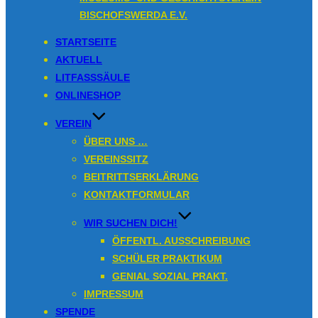
Inhalt
BISCHOFSWERDA E.V.
springen
STARTSEITE
AKTUELL
LITFASSSÄULE
ONLINESHOP
VEREIN
ÜBER UNS …
VEREINSSITZ
BEITRITTSERKLÄRUNG
KONTAKTFORMULAR
WIR SUCHEN DICH!
ÖFFENTL. AUSSCHREIBUNG
SCHÜLER PRAKTIKUM
GENIAL SOZIAL PRAKT.
IMPRESSUM
SPENDE