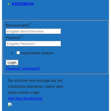
GÄSTEBUCH
*
Benutzername
*
Passwort
Angemeldet bleiben
Passwort vergessen?
Sie möchten eine Anzeige auf der
Litfaßsäule platzieren, haben aber
bisher keinen Login -
Hier Neu Registrieren