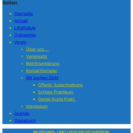
Seiten
Startseite
Aktuell
Litfaßsäule
Onlineshop
Verein
Über uns …
Vereinssitz
Beitrittserklärung
Kontaktformular
Wir suchen Dich!
Öffentl. Ausschreibung
Schüler Praktikum
Genial Sozial Prakt.
Impressum
Spende
Gästebuch
Zum
MUSEUMS- UND GESCHICHTSVEREIN