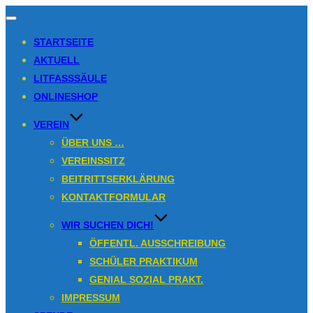
Navigation
umschalten
STARTSEITE
AKTUELL
LITFASSSÄULE
ONLINESHOP
VEREIN
ÜBER UNS …
VEREINSSITZ
BEITRITTSERKLÄRUNG
KONTAKTFORMULAR
WIR SUCHEN DICH!
ÖFFENTL. AUSSCHREIBUNG
SCHÜLER PRAKTIKUM
GENIAL SOZIAL PRAKT.
IMPRESSUM