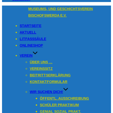
Zum
MUSEUMS- UND GESCHICHTSVEREIN
Inhalt
BISCHOFSWERDA E.V.
springen
STARTSEITE
AKTUELL
LITFASSSÄULE
ONLINESHOP
VEREIN
ÜBER UNS …
VEREINSSITZ
BEITRITTSERKLÄRUNG
KONTAKTFORMULAR
WIR SUCHEN DICH!
ÖFFENTL. AUSSCHREIBUNG
SCHÜLER PRAKTIKUM
GENIAL SOZIAL PRAKT.