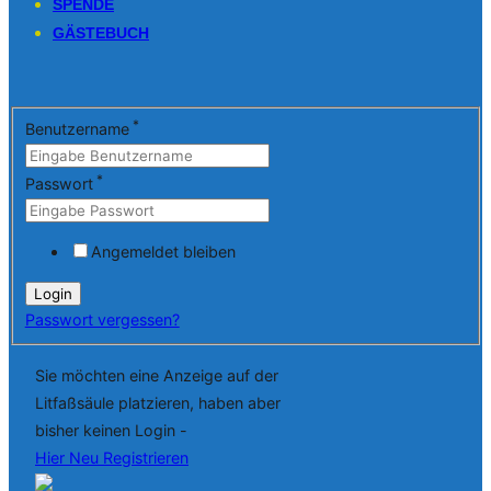
SPENDE
GÄSTEBUCH
*
Benutzername
*
Passwort
Angemeldet bleiben
Passwort vergessen?
Sie möchten eine Anzeige auf der
Litfaßsäule platzieren, haben aber
bisher keinen Login -
Hier Neu Registrieren