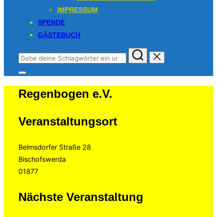
IMPRESSUM
SPENDE
GÄSTEBUCH
Suchen
nach:
Seitenleiste
&
Regenbogen e.V.
Navigation
umschalten
Veranstaltungsort
Belmsdorfer Straße 28
Bischofswerda
01877
Nächste Veranstaltung