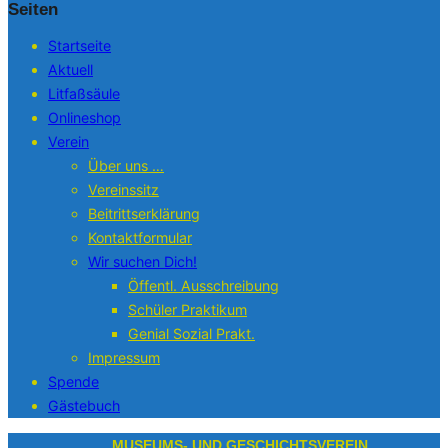
Seiten
Startseite
Aktuell
Litfaßsäule
Onlineshop
Verein
Über uns …
Vereinssitz
Beitrittserklärung
Kontaktformular
Wir suchen Dich!
Öffentl. Ausschreibung
Schüler Praktikum
Genial Sozial Prakt.
Impressum
Spende
Gästebuch
Zum
MUSEUMS- UND GESCHICHTSVEREIN