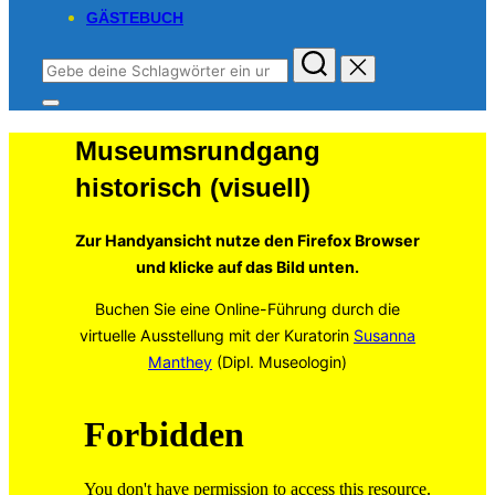
GÄSTEBUCH
Suchen
nach:
Seitenleiste
&
Museumsrundgang
Navigation
umschalten
historisch (visuell)
Zur Handyansicht nutze den Firefox Browser
und klicke auf das Bild unten.
Buchen Sie eine Online-Führung durch die
virtuelle Ausstellung mit der Kuratorin
Susann
a
Manthey
(Dipl. Museologin)