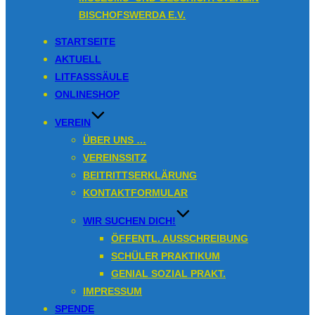
Inhalt
BISCHOFSWERDA E.V.
springen
STARTSEITE
AKTUELL
LITFASSSÄULE
ONLINESHOP
VEREIN
ÜBER UNS …
VEREINSSITZ
BEITRITTSERKLÄRUNG
KONTAKTFORMULAR
WIR SUCHEN DICH!
ÖFFENTL. AUSSCHREIBUNG
SCHÜLER PRAKTIKUM
GENIAL SOZIAL PRAKT.
IMPRESSUM
SPENDE