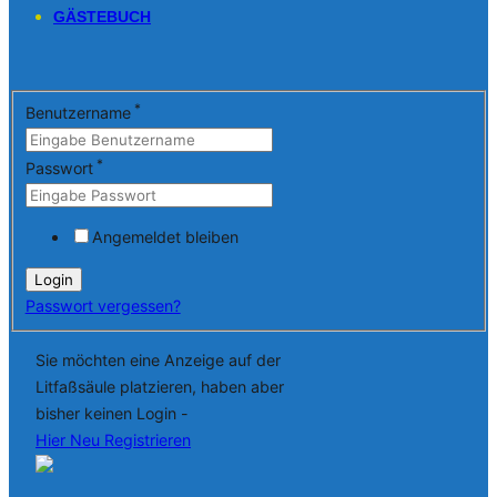
GÄSTEBUCH
*
Benutzername
*
Passwort
Angemeldet bleiben
Passwort vergessen?
Sie möchten eine Anzeige auf der
Litfaßsäule platzieren, haben aber
bisher keinen Login -
Hier Neu Registrieren